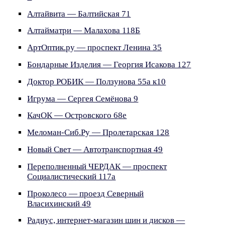
Алтайвита — Балтийская 71
Алтайматри — Малахова 118Б
АртОптик.ру — проспект Ленина 35
Бондарные Изделия — Георгия Исакова 127
Доктор РОБИК — Ползунова 55а к10
Игрума — Сергея Семёнова 9
КачОК — Островского 68е
Меломан-Сиб.Ру — Пролетарская 128
Новый Свет — Автотранспортная 49
Переполненный ЧЕРДАК — проспект
Социалистический 117а
Проколесо — проезд Северный
Власихинский 49
Радиус, интернет-магазин шин и дисков —