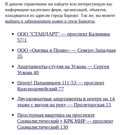
В данном справочнике вы найдете всю интересующую вас
информацию касательно фирм, организаций, объектов,
находящихся по адресам города Барнаул. Так же, вы можете
выбрать и забронировать номер в отеле Барнаула
.
ООО "СТАНДАРТ" — проспект Калинина
57/1
ООО «Оценка и Право» — Северо-Западная
35
Апартаменты-студия на Ускова — Сергея
Ускова 40
Центр! Папанинцев 111-53 — проспект
Красноармейский 77
Двухкомнатные апартаменты в центре на 14
этаже с видом на реку — Пролетарская 15
Просторная квартира на проспекте
Социалистический у КРК МИР — проспект
Социалистический 130