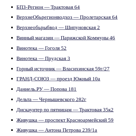
БПЗ-Регион — Трактовая 64
ВерхнеОбьрегионводхоз — Пролетарская 64
Верхнеобьрыбвод — Шипуновская 2
Винный магазин — Парижской Коммуны 46
Винотека — Гоголя 52
Винотека — Прудская 3
Горный источник — Власихинская 59г/27
ГРАНД-СОЮЗ — проезд Южный 10а
Даниель.РУ — Попова 181
Дельта — Чернышевского 282г
Дискаунтер по пятницам — Трактовая 35к2
Живушка — проспект Красноармейский 59
Живушка — Антона Петрова 239/1а