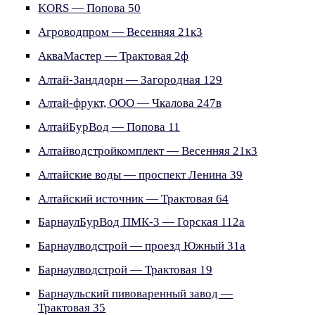
KORS — Попова 50
Агроводпром — Весенняя 21к3
АкваМастер — Трактовая 2ф
Алтай-Занддорн — Загородная 129
Алтай-фрукт, ООО — Чкалова 247в
АлтайБурВод — Попова 11
Алтайводстройкомплект — Весенняя 21к3
Алтайские воды — проспект Ленина 39
Алтайский источник — Трактовая 64
БарнаулБурВод ПМК-3 — Горская 112а
Барнаулводстрой — проезд Южный 31а
Барнаулводстрой — Трактовая 19
Барнаульский пивоваренный завод —
Трактовая 35