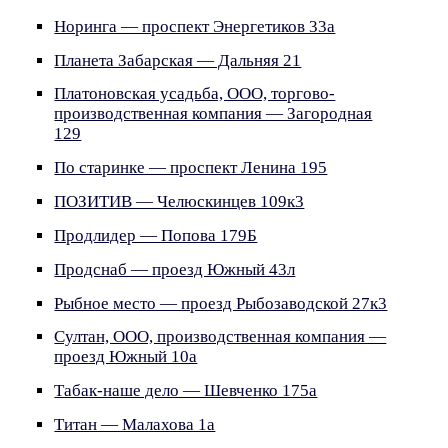
Норинга — проспект Энергетиков 33а
Планета Забарская — Дальняя 21
Платоновская усадьба, ООО, торгово-
производственная компания — Загородная
129
По старинке — проспект Ленина 195
ПОЗИТИВ — Челюскинцев 109к3
Продлидер — Попова 179Б
Продснаб — проезд Южный 43л
Рыбное место — проезд Рыбозаводской 27к3
Султан, ООО, производственная компания —
проезд Южный 10а
Табак-наше дело — Шевченко 175а
Титан — Малахова 1а