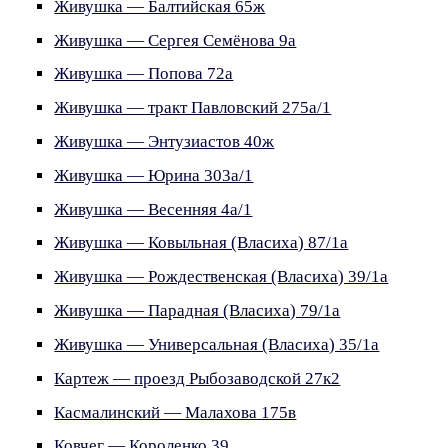
Живушка — Балтийская 65ж
Живушка — Сергея Семёнова 9а
Живушка — Попова 72а
Живушка — тракт Павловский 275а/1
Живушка — Энтузиастов 40ж
Живушка — Юрина 303а/1
Живушка — Весенняя 4а/1
Живушка — Ковыльная (Власиха) 87/1а
Живушка — Рождественская (Власиха) 39/1а
Живушка — Парадная (Власиха) 79/1а
Живушка — Универсальная (Власиха) 35/1а
Картеж — проезд Рыбозаводской 27к2
Касмалинский — Малахова 175в
Ковчег — Короленко 39