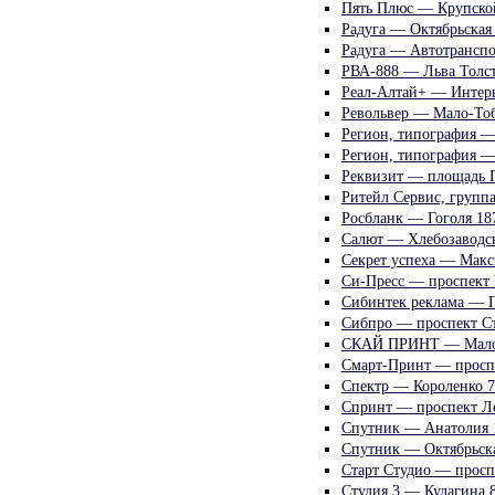
Пять Плюс — Крупско
Радуга — Октябрьская
Радуга — Автотранспо
РВА-888 — Льва Толст
Реал-Алтай+ — Интерн
Револьвер — Мало-Тоб
Регион, типография —
Регион, типография —
Реквизит — площадь 
Ритейл Сервис, групп
Росбланк — Гоголя 18
Салют — Хлебозаводск
Секрет успеха — Макс
Си-Пресс — проспект
Сибинтек реклама — Г
Сибпро — проспект Ст
СКАЙ ПРИНТ — Мало-
Смарт-Принт — просп
Спектр — Короленко 7
Спринт — проспект Л
Спутник — Анатолия 
Спутник — Октябрьска
Старт Студио — просп
Студия 3 — Кулагина 