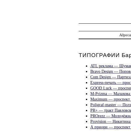
Адрес
ТИПОГРАФИИ Бар
ATL реклама — Шумак
Bravo Design — Попов
Com Design — Партиза
Express-печать — про
GOOD Luck — проспек
M-Prizma — Малахова
Maximum — проспект 
Poligraf-master — Пол
PR+ — тракт Павловск
PROrezz — Молодёжна
Provision — Никитина
А приори — проспект