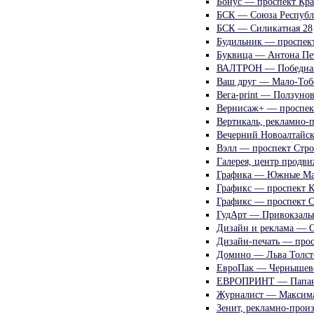
Бонус — проспект Кра
БСК — Союза Республ
БСК — Силикатная 28
Будильник — проспек
Буквица — Антона Пе
ВАЛТРОН — Победная
Ваш друг — Мало-Тобо
Вега-print — Ползунов
Вернисаж+ — проспек
Вертикаль, рекламно-
Вечерний Новоалтайск
Вэлл — проспект Стро
Галерея, центр продв
Графика — Южные Мас
Графикс — проспект К
Графикс — проспект С
ГудАрт — Привокзаль
Дизайн и реклама — О
Дизайн-печать — прос
Домино — Льва Толст
ЕвроПак — Чернышевс
ЕВРОПРИНТ — Папан
Журналист — Максима
Зенит, рекламно-прои