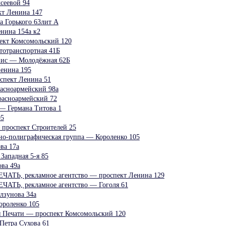
сеевой 94
т Ленина 147
Горького 63лит А
нина 154а к2
ект Комсомольский 120
тотранспортная 41Б
вис — Молодёжная 62Б
енина 195
спект Ленина 51
асноармейский 98а
расноармейский 72
 Германа Титова 1
05
проспект Строителей 25
но-полиграфическая группа — Короленко 105
ва 17а
ападная 5-я 85
ва 49а
ТЬ, рекламное агентство — проспект Ленина 129
ТЬ, рекламное агентство — Гоголя 61
зунова 34а
ороленко 105
 Печати — проспект Комсомольский 120
Петра Сухова 61