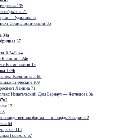
тарская 135
ктябрьская 21
афия — Ударника 6
пект Социалистический 85
а 34а
бричная 37
кий 54/1 к4
т Калинина 24в
кт Космонавтов 15
ва 179Б
спект Калинина 116Б
оциалистический 109
роспект Ленина 71
лекс Издательский Дом Барнаул — Чеглецова 3а
87к2
ная 12
а 8
роизводственная фирма — площадь Баварина 2
кая 64
тарская 113
има Горького 67