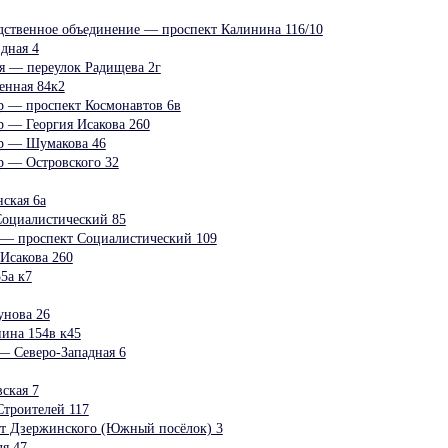
дственное объединение — проспект Калинина 116/10
дная 4
 — переулок Радищева 2г
нная 84к2
р — проспект Космонавтов 6в
р — Георгия Исакова 260
тр — Шумакова 46
р — Островского 32
ская 6а
Социалистический 85
 — проспект Социалистический 109
Исакова 260
5а к7
унова 26
ина 154в к45
— Северо-Западная 6
ская 7
троителей 117
 Дзержинского (Южный посёлок) 3
я 47