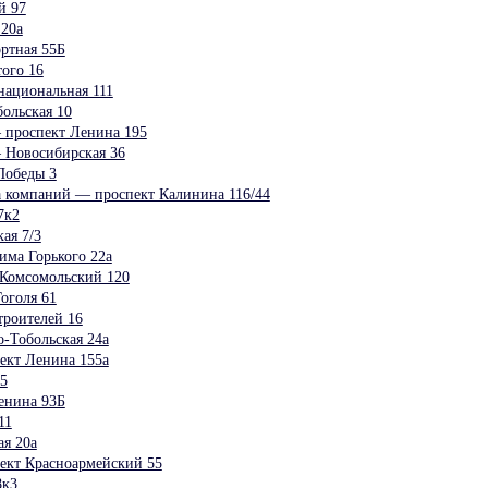
й 97
 20а
ртная 55Б
ого 16
ациональная 111
ольская 10
 проспект Ленина 195
 Новосибирская 36
Победы 3
а компаний — проспект Калинина 116/44
7к2
ая 7/3
има Горького 22а
 Комсомольский 120
оголя 61
роителей 16
Тобольская 24а
ект Ленина 155а
5
енина 93Б
11
я 20а
ект Красноармейский 55
8к3