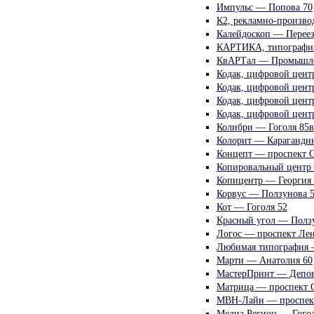
Импульс — Попова 70
К2, рекламно-произво
Калейдоскоп — Переез
КАРТИКА, типография
КвАРТал — Промышле
Кодак, цифровой цент
Кодак, цифровой цент
Кодак, цифровой цен
Кодак, цифровой цент
Колибри — Гоголя 85в
Колорит — Карагандин
Концепт — проспект 
Копировальный центр
Копицентр — Георгия 
Корвус — Ползунова 5
Кот — Гоголя 52
Красный угол — Полз
Логос — проспект Лен
Любимая типография 
Марти — Анатолия 60
МастерПринт — Депов
Матрица — проспект С
МВН-Лайн — проспект
Медиа Регион — Гогол