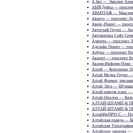
А.бис — Эмилии Алек
АБВГДейка — проспек
АВАНТАЖ — Максима 
Авантэ — проспект Ле
Аверс-Принт — просп
Автограф Групп — Ав
Автоматика Софт Сер
Адверта — проспект Л
Адельфо Принт — про
Азбука — проспект Кр
Акцент — проспект К
Акция-Информ-Плюс —
Алтай — Короленко 1
Алтай Медиа Групп — 
Алтай Формат, реклам
Алтай Эрга — Шумако
Алтай-имидж плюс — З
Алтай-Циклон — Киро
АЛТАЙ-ШТАМП & ПЕЧА
АЛТАЙ-ШТАМП & ПЕЧА
АлтайИнПРЕСС — Пол
Алтайская правда — К
Алтайская Типография
Алтайские закрома — 