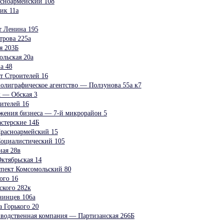
сноармейский 108
ик 11а
т Ленина 195
трова 225а
 203Б
льская 20а
а 48
т Строителей 16
полиграфическое агентство — Ползунова 55а к7
 — Обская 3
ителей 16
ижения бизнеса — 7-й микрорайон 5
терские 14Б
расноармейский 15
оциалистический 105
ная 28в
ктябрьская 14
пект Комсомольский 80
ого 16
кого 282к
инцев 106а
 Горького 20
зводственная компания — Партизанская 266Б