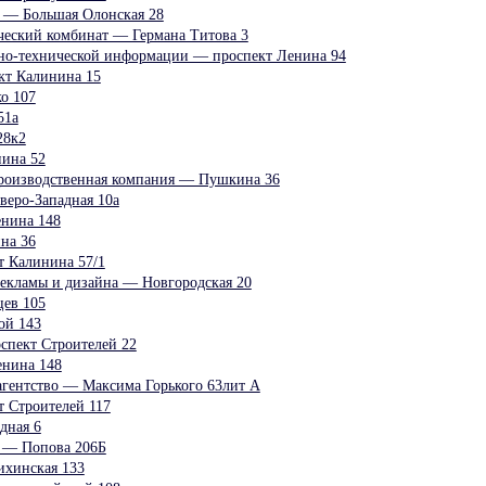
 — Большая Олонская 28
еский комбинат — Германа Титова 3
но-технической информации — проспект Ленина 94
кт Калинина 15
о 107
51а
28к2
нина 52
производственная компания — Пушкина 36
еро-Западная 10а
енина 148
на 36
 Калинина 57/1
рекламы и дизайна — Новгородская 20
ев 105
ой 143
спект Строителей 22
енина 148
агентство — Максима Горького 63лит А
 Строителей 117
дная 6
 — Попова 206Б
ихинская 133