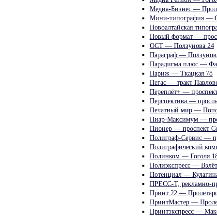
Медиа-Бизнес — Проле
Мини-типография — О
Новоалтайская типогр
Новый формат — прос
ОСТ — Ползунова 24
Параграф — Ползунов
Парадигма плюс — Фа
Париж — Ткацкая 78
Пегас — тракт Павловс
Переплёт+ — проспек
Перспектива — проспе
Печатный мир — Попо
Пиар-Максимум — про
Пионер — проспект С
Полиграф-Сервис — п
Полиграфический комп
Полинком — Гоголя 1
Полиэкспресс — Взлёт
Потенциал — Кулагин
ПРЕСС-Т, рекламно-п
Принт 22 — Пролетарс
ПринтМастер — Проле
Принтэкспресс — Макс