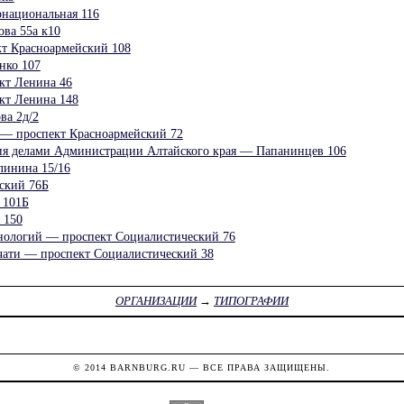
рнациональная 116
ва 55а к10
т Красноармейский 108
нко 107
кт Ленина 46
кт Ленина 148
ва 2д/2
 проспект Красноармейский 72
ия делами Администрации Алтайского края — Папанинцев 106
линина 15/16
ский 76Б
 101Б
 150
нологий — проспект Социалистический 76
чати — проспект Социалистический 38
ОРГАНИЗАЦИИ
→
ТИПОГРАФИИ
© 2014
BARNBURG.RU
— ВСЕ ПРАВА ЗАЩИЩЕНЫ.