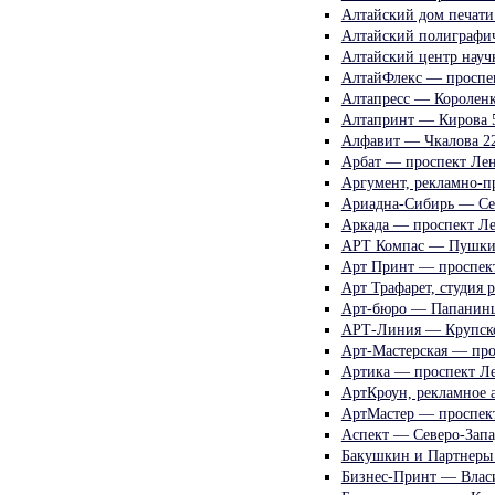
Алтайский дом печати
Алтайский полиграфич
Алтайский центр науч
АлтайФлекс — проспе
Алтапресс — Короленк
Алтапринт — Кирова 
Алфавит — Чкалова 2
Арбат — проспект Ле
Аргумент, рекламно-
Ариадна-Сибирь — Сев
Аркада — проспект Л
АРТ Компас — Пушки
Арт Принт — проспект
Арт Трафарет, студия 
Арт-бюро — Папанинц
АРТ-Линия — Крупск
Арт-Мастерская — про
Артика — проспект Л
АртКроун, рекламное 
АртМастер — проспект
Аспект — Северо-Запа
Бакушкин и Партнеры
Бизнес-Принт — Влас