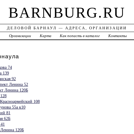
BARNBURG.RU
ДЕЛОВОЙ БАРНАУЛ — АДРЕСА, ОРГАНИЗАЦИИ
а
Организации
Карта
Как попасть в каталог
Контакты
наула
ова 74
а 139
нская 92
спект Ленина 52
т Ленина 120Б
 128
Красноармейский 108
зунова 55а к10
ий 81
я 62Б
 41
 Ленина 120Б