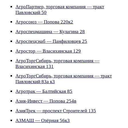
АгроПартнер, торговая компания — тракт
Павловский 50
Агросоюз — Попова 220к2
Агроспецмашина — Кулагина 28
Агроспецснаб — Панфиловцев 25
Агростор — Власихинская 129
АгроТоргСибирь, торговая компания —
Власихинская 131
АгроТоргСибирь, торговая компания — тракт
Павловский 83а к3
Агротрак — Балтийская 85
Азия-Инвест — Попова 254в
АзияТрек — проспект Строителей 135
АЗМАШ — Озёрная 56к3