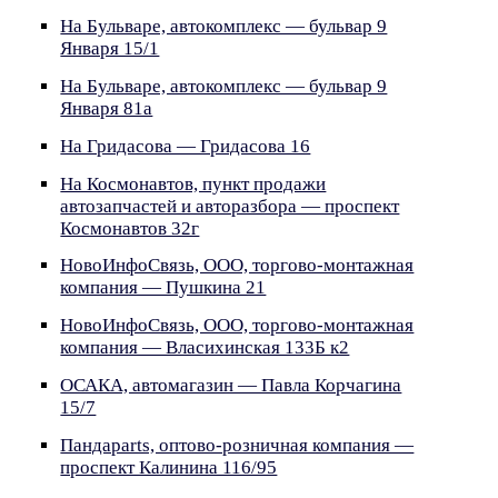
На Бульваре, автокомплекс — бульвар 9
Января 15/1
На Бульваре, автокомплекс — бульвар 9
Января 81а
На Гридасова — Гридасова 16
На Космонавтов, пункт продажи
автозапчастей и авторазбора — проспект
Космонавтов 32г
НовоИнфоСвязь, ООО, торгово-монтажная
компания — Пушкина 21
НовоИнфоСвязь, ООО, торгово-монтажная
компания — Власихинская 133Б к2
ОСАКА, автомагазин — Павла Корчагина
15/7
Пандаparts, оптово-розничная компания —
проспект Калинина 116/95