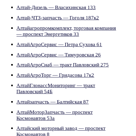
Алтай-Дизель — Власихинская 133
Алтай-ЧТЗ-запчасть — Гоголя 187к2
Алтайагропромкомплект, торговая компания
— проспект Энергетиков 33
АлтайАгроСервис — Петра Сухова 61
АлтайАгроСервис — Тимуровская 26
АлтайАгроСнаб — тракт Павловский 275
АлтайАгроТорг — Гридасова 17к2
АлтайГлонассМониторинг — тракт
Павловский 54Б
Алтайзапчасть — Балтийская 87
АлтайМоторЗапчасть — проспект
Космонавтов 53а
Алтайский моторный завод — проспект
Космонавтов 8