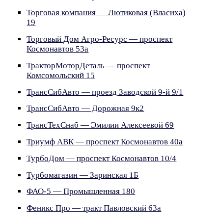
Торговая компания — Лютиковая (Власиха)
19
Торговый Дом Агро-Ресурс — проспект
Космонавтов 53а
ТракторМоторДеталь — проспект
Комсомольский 15
ТрансСибАвто — проезд Заводской 9-й 9/1
ТрансСибАвто — Дорожная 9к2
ТрансТехСнаб — Эмилии Алексеевой 69
Триумф АВК — проспект Космонавтов 40а
ТурбоДом — проспект Космонавтов 10/4
Турбомагазин — Заринская 1Б
ФАО-5 — Промышленная 180
Феникс Про — тракт Павловский 63а