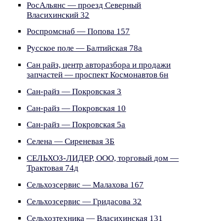
РосАльянс — проезд Северный
Власихинский 32
Роспромснаб — Попова 157
Русское поле — Балтийская 78а
Сан райз, центр авторазбора и продажи
запчастей — проспект Космонавтов 6н
Сан-райз — Покровская 3
Сан-райз — Покровская 10
Сан-райз — Покровская 5а
Селена — Сиреневая 3Б
СЕЛЬХОЗ-ЛИДЕР, ООО, торговый дом —
Трактовая 74д
Сельхозсервис — Малахова 167
Сельхозсервис — Гридасова 32
Сельхозтехника — Власихинская 131