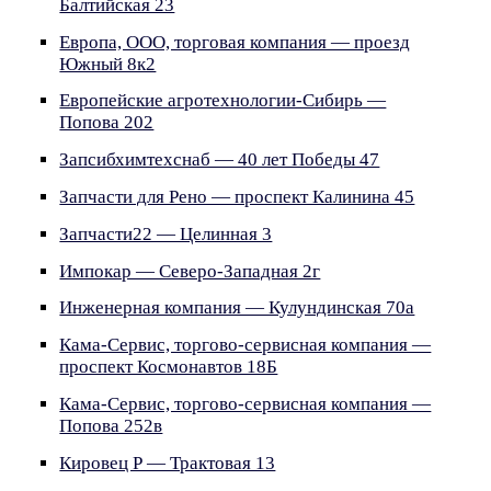
Балтийская 23
Европа, ООО, торговая компания — проезд
Южный 8к2
Европейские агротехнологии-Сибирь —
Попова 202
Запсибхимтехснаб — 40 лет Победы 47
Запчасти для Рено — проспект Калинина 45
Запчасти22 — Целинная 3
Импокар — Северо-Западная 2г
Инженерная компания — Кулундинская 70а
Кама-Сервис, торгово-сервисная компания —
проспект Космонавтов 18Б
Кама-Сервис, торгово-сервисная компания —
Попова 252в
Кировец Р — Трактовая 13