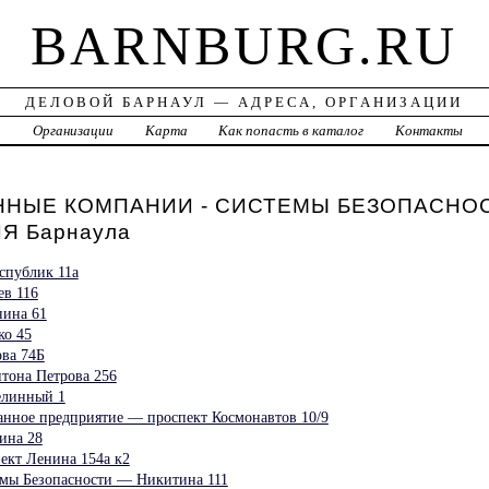
BARNBURG.RU
ДЕЛОВОЙ БАРНАУЛ — АДРЕСА, ОРГАНИЗАЦИИ
а
Организации
Карта
Как попасть в каталог
Контакты
НЫЕ КОМПАНИИ - СИСТЕМЫ БЕЗОПАСНОС
 Барнаула
спублик 11а
в 116
нина 61
ко 45
ва 74Б
она Петрова 256
елинный 1
ранное предприятие — проспект Космонавтов 10/9
ина 28
ект Ленина 154а к2
мы Безопасности — Никитина 111