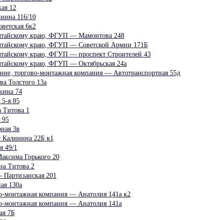
ая 12
нина 116/10
ветская 6к2
тайскому краю, ФГУП — Мамонтова 248
тайскому краю, ФГУП — Советской Армии 171Б
тайскому краю, ФГУП — проспект Строителей 43
тайскому краю, ФГУП — Октябрьская 24а
ние, торгово-монтажная компания — Автотранспортная 55д
 Толстого 13а
кина 74
5-я 85
 Титова 1
 95
ная 3в
Калинина 22Б к1
 49/1
аксима Горького 20
на Титова 2
 Партизанская 201
ая 130а
о-монтажная компания — Анатолия 141а к2
о-монтажная компания — Анатолия 141а
ая 7Б