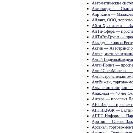
Автоматические систе
Автопатруль — Станц
Аир Клим — Малахова
Айлант, ООО, торгов
Айти Хранители — Эм
АйТи-Сфера — проспе
АйТиЭс-Групп — прое
Аккорд — Союза Респ
Актив — Автотранспо
Алекс, частное охран
Алтай Видеонаблюдени
АлтайПринт — проспе
АлтайСпецМонтаж — З
Алтайстройспецавтом
АлтВижен, торгово-м
Альянс инжиниринг —
Анаконда — 40 лет Ок
Антера — проспект Ле
АНТИвор — проспект 
АНТИКРАЖ — Балтийс
АППС-Информ — Парт
Аритон — Северо-Запа
Арсенал, торгово-мон
Асгард — Телефонная 