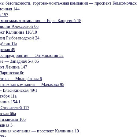
мы безопасности, торгово-монтажная компания — проспект Комсомольск
ионная 144
 157
о-монтажная компания — Веры Кащеевой 18
илии Алексеевой 66
кт Калинина 116/10
зд Рыбозаводской 24
ублик 11а
ртная 49
ное предприятие — Энтузиастов 52
е — Западная 5-я 85
кт Ленина 147
аринская 6г
атика — Молодёжная 6
онтажная компания — Малахова 95
 Власихинская 49/1
тября 11а
нина 154/1
Строителей 117
кая 66а
изанская 105
дная 3
тажная компания — проспект Калинина 10
28а