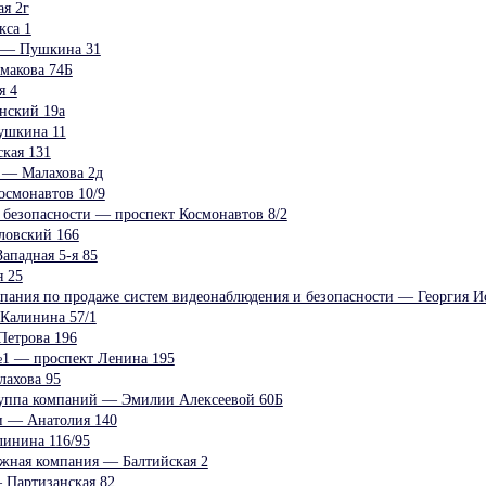
я 2г
кса 1
 — Пушкина 31
макова 74Б
я 4
нский 19а
ушкина 11
кая 131
 — Малахова 2д
осмонавтов 10/9
 безопасности — проспект Космонавтов 8/2
ловский 166
ападная 5-я 85
 25
ания по продаже систем видеонаблюдения и безопасности — Георгия Ис
Калинина 57/1
Петрова 196
1 — проспект Ленина 195
ахова 95
руппа компаний — Эмилии Алексеевой 60Б
и — Анатолия 140
инина 116/95
жная компания — Балтийская 2
 Партизанская 82