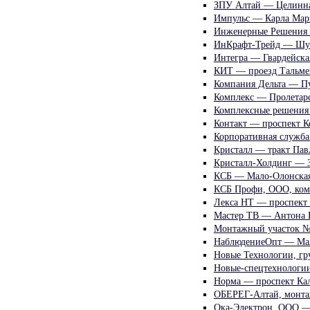
ЗПУ Алтай — Целинна
Импульс — Карла Мар
Инженерные Решения
ИнКрафт-Трейд — Шу
Интегра — Гвардейска
КИТ — проезд Тальме
Компания Дельта — П
Комплекс — Пролетарс
Комплексные решения
Контакт — проспект К
Корпоративная служба
Кристалл — тракт Пав
Кристалл-Холдинг — З
КСБ — Мало-Олонская
КСБ Профи, ООО, комп
Лекса НТ — проспект 
Мастер ТВ — Антона 
Монтажный участок №
НаблюдениеОпт — Мал
Новые Технологии, г
Новые-спецтехнологи
Норма — проспект Кал
ОБЕРЕГ-Алтай, монта
Ока-Электрон, ООО —