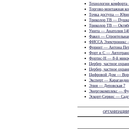
Технологии комфорта 
Торгово-монтажная к
Точка доступа — Юри
Триколор ТВ — Пушк
Триколор ТВ — Октябр
Унита — Анатолия 14
Факел — Строительная
ФИССА Электроникс 
Форинт — Антона Пет
Форт и С — Автотранс
Фортис-Н — 8-й микр
Цербер, частное охра
Цербер, частное охран
Цифровой Дом — Воро
Эксперт — Карагандин
Элия — Деповская 7
Энергокомплекс — Фу
Эскорт-Сервис — Садг
ОРГАНИЗАЦИИ