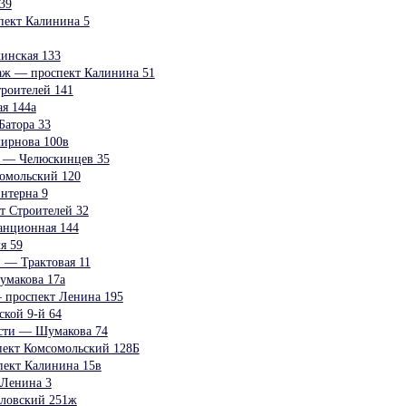
39
пект Калинина 5
нская 133
аж — проспект Калинина 51
роителей 141
я 144а
Батора 33
ирнова 100в
и — Челюскинцев 35
омольский 120
нтерна 9
т Строителей 32
анционная 144
я 59
и — Трактовая 11
умакова 17а
 проспект Ленина 195
ской 9-й 64
ости — Шумакова 74
пект Комсомольский 128Б
пект Калинина 15в
 Ленина 3
вловский 251ж