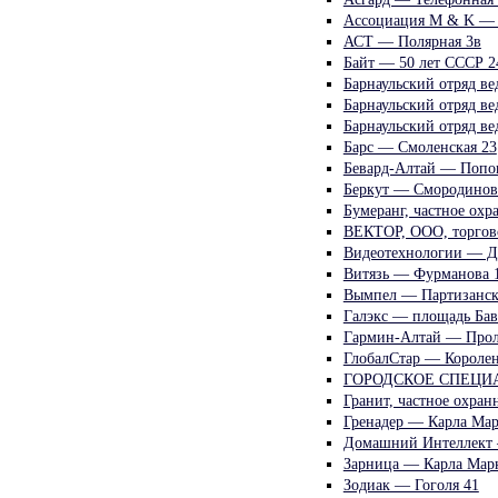
Ассоциация М & K — 
АСТ — Полярная 3в
Байт — 50 лет СССР 2
Барнаульский отряд в
Барнаульский отряд в
Барнаульский отряд в
Барс — Смоленская 23
Бевард-Алтай — Попо
Беркут — Смородинова
Бумеранг, частное ох
ВЕКТОР, ООО, торгов
Видеотехнологии — Д
Витязь — Фурманова 
Вымпел — Партизанск
Галэкс — площадь Бав
Гармин-Алтай — Прол
ГлобалСтар — Королен
ГОРОДСКОЕ СПЕЦИАЛ
Гранит, частное охра
Гренадер — Карла Мар
Домашний Интеллект 
Зарница — Карла Марк
Зодиак — Гоголя 41