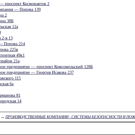
— проспект Космонавтов 2
омпания — Попова 139
на 2
ина 38Б
ьская 12а
0
 2-я 13
— Попова 214
рова 225в
портная 49к1
орайон 21а
нное предприятие — проспект Комсомольский 128Б
ное предприятие — Георгия Исакова 237
вского 115
ская 6а
рманова 81
ородская 14
→
ПРОИЗВОДСТВЕННЫЕ КОМПАНИИ - СИСТЕМЫ БЕЗОПАСНОСТИ И П