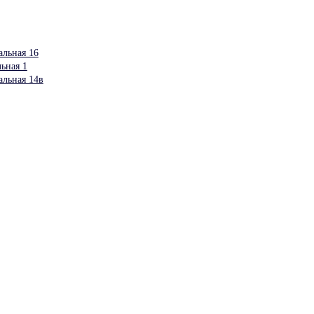
альная 16
ьная 1
альная 14в