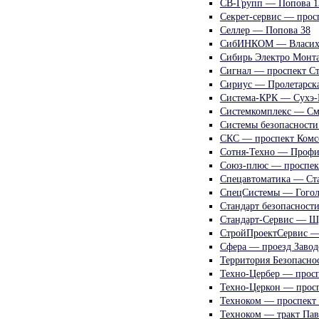
СВ-Групп — Попова 1
Секрет-сервис — прос
Селлер — Попова 38
СибИНКОМ — Власихи
Сибирь Электро Монт
Сигнал — проспект Ст
Сириус — Пролетарска
Система-КРК — Сухэ-
Системкомплекс — См
Системы безопасност
СКС — проспект Комс
Сотня-Техно — Профи
Союз-плюс — проспек
Спецавтоматика — Ст
СпецСистемы — Гогол
Стандарт безопасност
Стандарт-Сервис — Ш
СтройПроектСервис —
Сфера — проезд Завод
Территория Безопасн
Техно-Цербер — прос
Техно-Церкон — прос
Техноком — проспект
Техноком — тракт Па