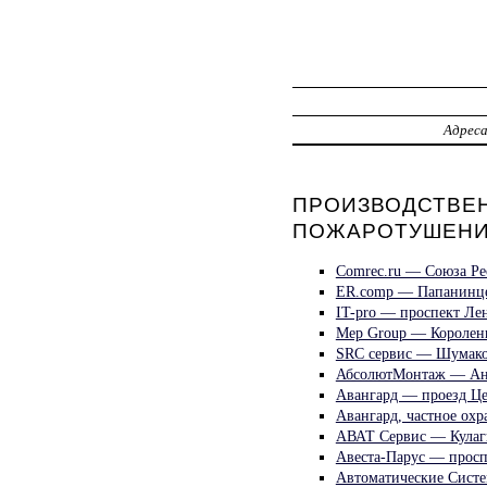
Адрес
ПРОИЗВОДСТВЕН
ПОЖАРОТУШЕНИЯ
Comrec.ru — Союза Ре
ER.comp — Папанинце
IT-pro — проспект Ле
Mep Group — Королен
SRC сервис — Шумако
АбсолютМонтаж — Ант
Авангард — проезд Ц
Авангард, частное ох
АВАТ Сервис — Кулаг
Авеста-Парус — просп
Автоматические Систе