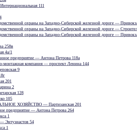
Интернациональная 111
4
едомственной охраны на Западно-Сибирской железной дороге — Привокз
едомственной охраны на Западно-Сибирской железной дороге — Строител
едомственной охраны на Западно-Сибирской железной дороге — Привокз
ва 258в
я 4а/1
ранное предприятие — Антона Петрова 118а
о-монтажная компания — проспект Ленина 144
еповская 9
18г
ая 201
арина 2
етарская 128
ко 105
ЬНОЕ ХОЗЯЙСТВО — Партизанская 201
нное предприятие — Антона Петрова 264
кса 1
— Энтузиастов 54
са 1