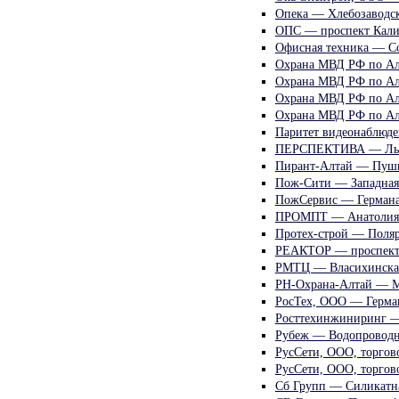
Опека — Хлебозаводск
ОПС — проспект Кали
Офисная техника — Со
Охрана МВД РФ по Ал
Охрана МВД РФ по Ал
Охрана МВД РФ по Ал
Охрана МВД РФ по Ал
Паритет видеонаблюде
ПЕРСПЕКТИВА — Льва
Пирант-Алтай — Пуш
Пож-Сити — Западная 
ПожСервис — Германа
ПРОМПТ — Анатолия
Протех-строй — Поляр
РЕАКТОР — проспект 
РМТЦ — Власихинская
РН-Охрана-Алтай — М
РосТех, ООО — Герма
Росттехинжиниринг —
Рубеж — Водопроводн
РусСети, ООО, торгов
РусСети, ООО, торгов
Сб Групп — Силикатн