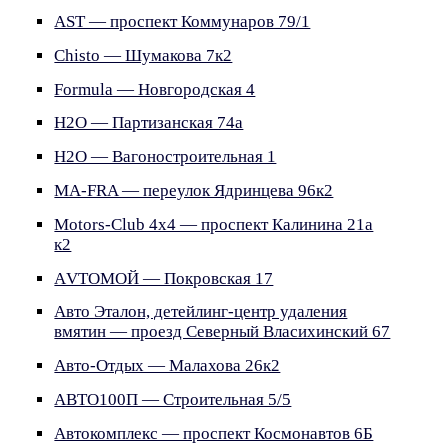
AST — проспект Коммунаров 79/1
Chisto — Шумакова 7к2
Formula — Новгородская 4
H2O — Партизанская 74а
H2O — Вагоностроительная 1
MA-FRA — переулок Ядринцева 96к2
Motors-Club 4x4 — проспект Калинина 21а
к2
АVТОМОЙ — Покровская 17
Авто Эталон, детейлинг-центр удаления
вмятин — проезд Северный Власихинский 67
Авто-Отдых — Малахова 26к2
АВТО100П — Строительная 5/5
Автокомплекс — проспект Космонавтов 6Б