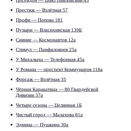
Посейдон — тракт Павловский 43
Престиж — Взлётная 57
Профи — Попова 181
Пузыри — Власихинская 139Б
Сияние — Космонавтов 12а
Стимул — Панфиловцев 25а
У Михалыча — Телефонная 45а
У Романа — проспект Коммунаров 118а
Форсаж — Взлётная 35
Чёрная Каракатица — 80 Гвардейской
Дивизии 37а
Четыре сезона — Целинная 1Б
Чистый город — Малахова 81а
Эдмина — Пушкина 30а