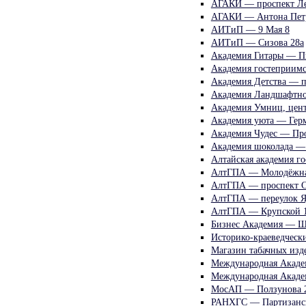
АГАКИ — проспект Ле
АГАКИ — Антона Петр
АИТиП — 9 Мая 8
АИТиП — Сизова 28а
Академия Гитары — П
Академия гостеприимс
Академия Детства — п
Академия Ландшафтно
Академия Умниц, цент
Академия уюта — Герм
Академия Чудес — Пр
Академия шоколада — 
Алтайская академия г
АлтГПА — Молодёжна
АлтГПА — проспект С
АлтГПА — переулок Я
АлтГПА — Крупской 
Бизнес Академия — Ш
Историко-краеведческ
Магазин табачных изд
Международная Академ
Международная Акаде
МосАП — Ползунова 
РАНХГС — Партизанск