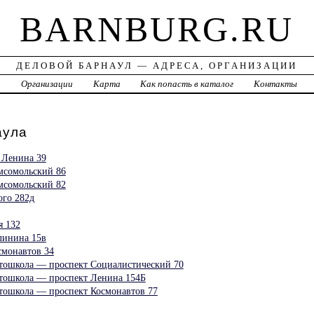
BARNBURG.RU
ДЕЛОВОЙ БАРНАУЛ — АДРЕСА, ОРГАНИЗАЦИИ
а
Организации
Карта
Как попасть в каталог
Контакты
аула
 Ленина 39
сомольский 86
сомольский 82
го 282д
 132
инина 15в
монавтов 34
школа — проспект Социалистический 70
школа — проспект Ленина 154Б
школа — проспект Космонавтов 77