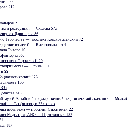
нина 66
ова 212
ионеров 2
тва и ресторации — Чкалова 57а
ереулок Ядринцева 86
го Творчества — проспект Красноармейский 72
р развития детей — Высоковольтная 4
ана Титова 10
офинтерна 36а
проспект Строителей 29
остеприимства — Юрина 170
я 55
оциалистический 126
дринцева 136
139а
умакова 74Б
ий музей Алтайской государственной педагогической академии — Молод
елий — Панфиловцев 22в киоск
ия арбитража — проспект Строителей 22
мия Медиации, АНО — Партизанская 132
21
ая 187