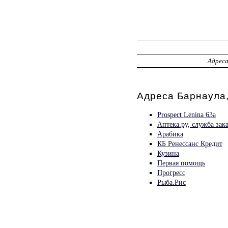
Адрес
Адреса Барнаула,
Prospect Lenina 63a
Аптека.ру, служба зак
Арабика
КБ Ренессанс Кредит
Кузина
Первая помощь
Прогресс
Рыба.Рис