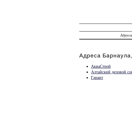
Адрес
Адреса Барнаула,
АкваСтрой
Алтайский деловой со
Гарант