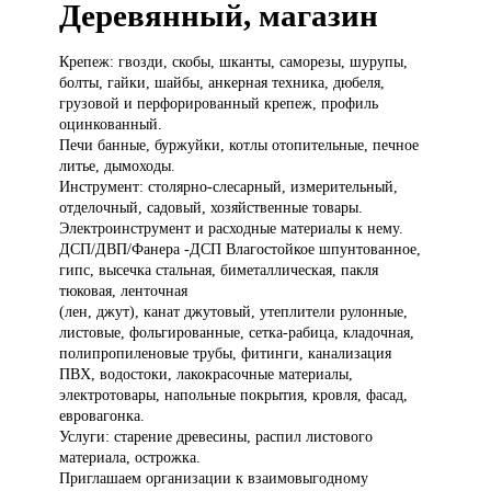
Деревянный, магазин
Крепеж: гвозди,
скобы, шканты, саморезы, шурупы,
болты, гайки, шайбы, анкерная техника, дюбеля,
грузовой и перфорированный крепеж, профиль
оцинкованный.
Печи банные, буржуйки, котлы отопительные, печное
литье, дымоходы.
Инструмент: столярно-слесарный, измерительный,
отделочный, садовый, хозяйственные товары.
Электроинструмент и расходные материалы к нему.
ДСП/ДВП/Фанера -ДСП Влагостойкое шпунтованное,
гипс, высечка стальная, биметаллическая, пакля
тюковая, ленточная
(лен, джут), канат джутовый, утеплители рулонные,
листовые, фольгированные, сетка-рабица, кладочная,
полипропиленовые трубы, фитинги, канализация
ПВХ, водостоки, лакокрасочные материалы,
электротовары, напольные покрытия, кровля, фасад,
евровагонка.
Услуги: старение древесины, распил листового
материала, острожка.
Приглашаем организации к взаимовыгодному